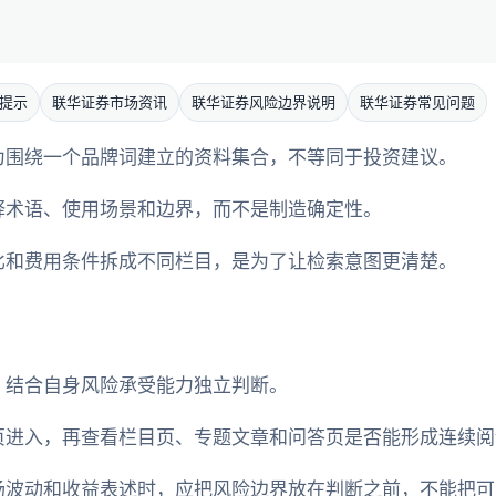
提示
联华证券市场资讯
联华证券风险边界说明
联华证券常见问题
为围绕一个品牌词建立的资料集合，不等同于投资建议。
释术语、使用场景和边界，而不是制造确定性。
比和费用条件拆成不同栏目，是为了让检索意图更清楚。
，结合自身风险承受能力独立判断。
页进入，再查看栏目页、专题文章和问答页是否能形成连续阅
场波动和收益表述时，应把风险边界放在判断之前，不能把可