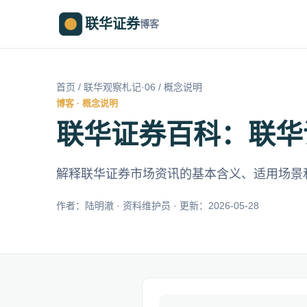
联华证券
博客
首页
/
联华观察札记·06
/ 概念说明
博客 · 概念说明
联华证券百科：联华
解释联华证券市场资讯的基本含义、适用场景
作者：陆明澈 · 资料维护员 · 更新：2026-05-28