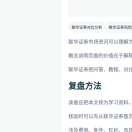
联华证券对比分析
联华证券风险
联华证券市场资讯可以理解
概念说明页面的价值在于解
联华证券把问答、教程、对
复盘方法
读者应把本文视为学习资料
核验时可以先从联华证券首
涉及费用、条件、杠杆、市