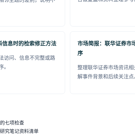
相邻主题的差别，说明不
料信息时的检索修正方法
市场简报：联华证券市
序
法访问、信息不完整或路
序。
整理联华证券市场资讯相
解事件背景和后续关注点
的七项检查
研究笔记资料清单