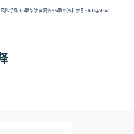
风险手账·06
联华读者问答·06
联华资料索引·06
Tag
About
释