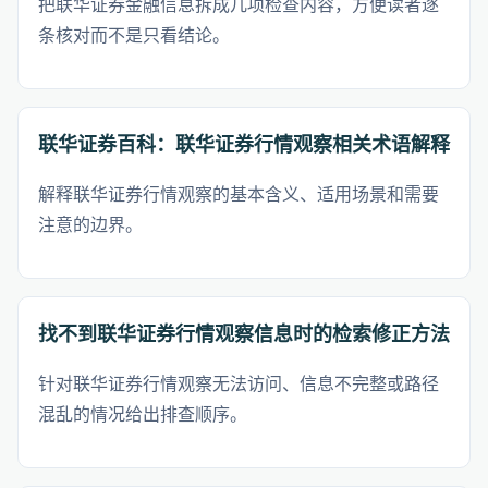
把联华证券金融信息拆成几项检查内容，方便读者逐
条核对而不是只看结论。
联华证券百科：联华证券行情观察相关术语解释
解释联华证券行情观察的基本含义、适用场景和需要
注意的边界。
找不到联华证券行情观察信息时的检索修正方法
针对联华证券行情观察无法访问、信息不完整或路径
混乱的情况给出排查顺序。