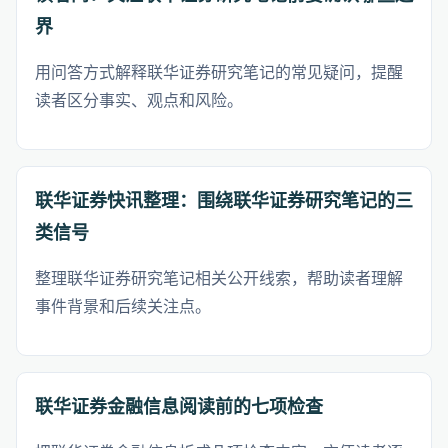
界
用问答方式解释联华证券研究笔记的常见疑问，提醒
读者区分事实、观点和风险。
联华证券快讯整理：围绕联华证券研究笔记的三
类信号
整理联华证券研究笔记相关公开线索，帮助读者理解
事件背景和后续关注点。
联华证券金融信息阅读前的七项检查