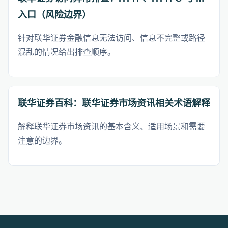
入口（风险边界）
针对联华证券金融信息无法访问、信息不完整或路径
混乱的情况给出排查顺序。
联华证券百科：联华证券市场资讯相关术语解释
解释联华证券市场资讯的基本含义、适用场景和需要
注意的边界。