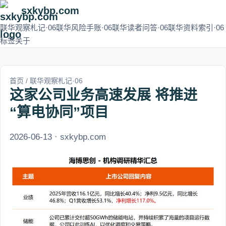
sxkybp.com
联华观察札记·06
联华风险手账·06
联华读者问答·06
联华资料索引·06
标签
关于
首页
/
联华观察札记·06
这家公司业务高速发展 将推进
“算电协同”项目
2026-06-13 · sxkybp.com